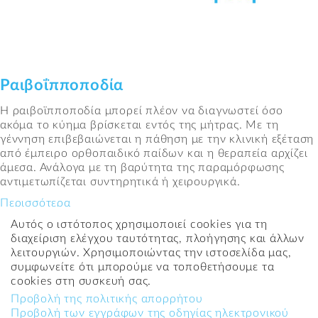
Facebook
Αναζήτηση...
Ραιβοΐπποποδία
Η ραιβοϊπποποδία μπορεί πλέον να διαγνωστεί όσο
ακόμα το κύημα βρίσκεται εντός της μήτρας. Με τη
γέννηση επιβεβαιώνεται η πάθηση με την κλινική εξέταση
από έμπειρο ορθοπαιδικό παίδων και η θεραπεία αρχίζει
άμεσα. Ανάλογα με τη βαρύτητα της παραμόρφωσης
αντιμετωπίζεται συντηρητικά ή χειρουργικά.
Περισσότερα
Αυτός ο ιστότοπος χρησιμοποιεί cookies για τη
διαχείριση ελέγχου ταυτότητας, πλοήγησης και άλλων
λειτουργιών. Χρησιμοποιώντας την ιστοσελίδα μας,
Βρίσκεστε εδώ:
Κεντρική
→
συμφωνείτε ότι μπορούμε να τοποθετήσουμε τα
ραιβοΐπποποδία - Τotal Οrtho Care
cookies στη συσκευή σας.
Προβολή της πολιτικής απορρήτου
Χάρτης Ιστοσελίδας
Προβολή των εγγράφων της οδηγίας ηλεκτρονικού