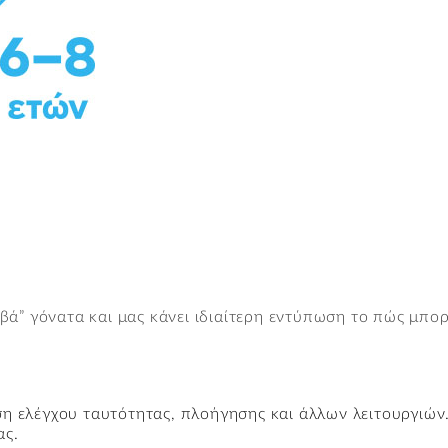
ά” γόνατα και μας κάνει ιδιαίτερη εντύπωση το πώς μπορ
ιση ελέγχου ταυτότητας, πλοήγησης και άλλων λειτουργιών
Βρίσκεστε εδώ:
Κεντρική
→
βλαισογονία - Τotal Οrtho Care
ας.