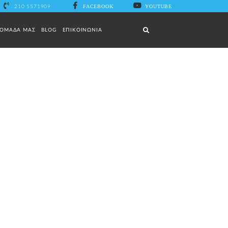
FACEBOOK
YOUTUBE
210 5571909
Αναζήτηση...
 ΟΜΑΔΑ ΜΑΣ
BLOG
ΕΠΙΚΟΙΝΩΝΙΑ