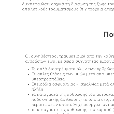
διεκπεραιώσει αρχικά τη διάσωση της ζωής το
κατάγματα, ρήξεις μυών και τενόντων, ε
απειλητικούς τραυματισμούς (π.χ τροχαία ατυ
Ποι
Οι συνηθέστεροι τραυματισμοί από την καθη
ανθρώπων είναι με σειρά συχνότητας εμφάνι
Τα απλά διαστρέμματα όλων των αρθρώσ
Οι απλές θλάσεις των μυών μετά από υπ
υπερπροσπάθεια
Επεισόδια οσφυαλγίας - ισχιαλγίας μετά 
πλήξη
τα κατάγματα της άρθρωσης του αστραγά
ποδοκνημικής άρθρωσης) τα οποία στις π
περιπτώσεων απαιτούν χειρουργική αντιμ
τα κατάγματα της άρθρωσης του καρπού (