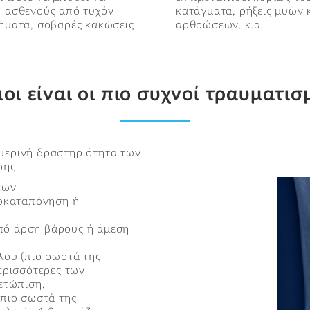
υ ασθενούς από τυχόν
ξαρθρήματα μεγάλων
χήματα, σοβαρές κακώσεις
αρθρώσεων, κ.α.
οι είναι οι πιο συχνοί τραυματισ
μερινή δραστηριότητα των
σης
εων
ερκαταπόνηση ή
από άρση βάρους ή άμεση
λου (πιο σωστά της
ερισσότερες των
ετώπιση,
πιο σωστά της