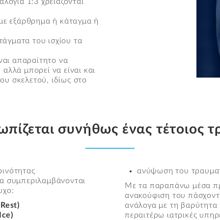
λογία 1:3 χρειάζονται
με εξάρθρημα ή κάταγμα ή
τάγματα του ισχίου τα
ναι απαραίτητο να
αλλά μπορεί να είναι και
υ σκελετού, ιδίως στο
ωπίζεται συνήθως ένας τέτοιος τ
ρινότητας
ανύψωση του τραυμα
ία συμπεριλαμβάνονται
Με τα παραπάνω μέσα πρ
υχο:
ανακούφιση του πάσχοντ
(
Rest)
ανάλογα με τη βαρύτητα 
Ice)
περαιτέρω ιατρικές υπηρ