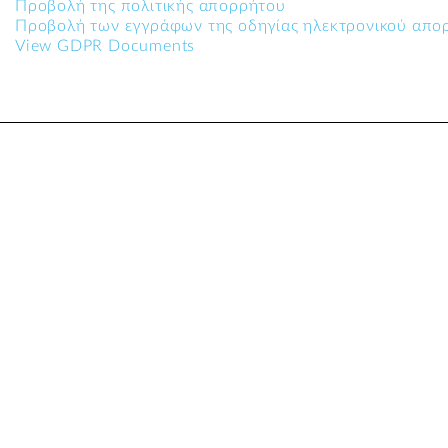
Προβολή της πολιτικής απορρήτου
Προβολή των εγγράφων της οδηγίας ηλεκτρονικού απο
View GDPR Documents
ΒΛΑΙΣΟΣ ΜΕΓΑΣ Δ
Χάρτης Ιστοσελίδας
Φόρμα Δήλωσης Ραντεβού
Προστασία