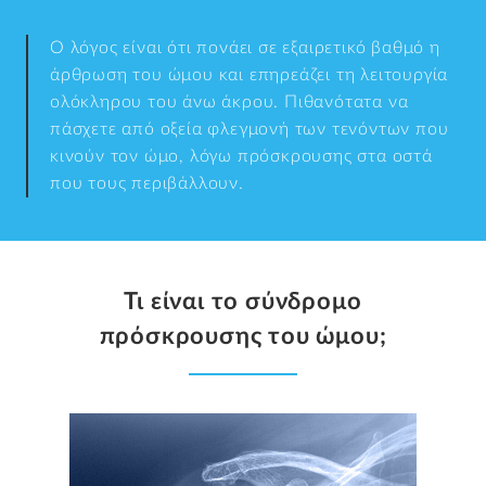
Ο λόγος είναι ότι πονάει σε εξαιρετικό βαθμό η
άρθρωση του ώμου και επηρεάζει τη λειτουργία
ολόκληρου του άνω άκρου. Πιθανότατα να
πάσχετε από οξεία φλεγμονή των τενόντων που
κινούν τον ώμο, λόγω πρόσκρουσης στα οστά
που τους περιβάλλουν.
Τι είναι το σύνδρομο
πρόσκρουσης του ώμου;