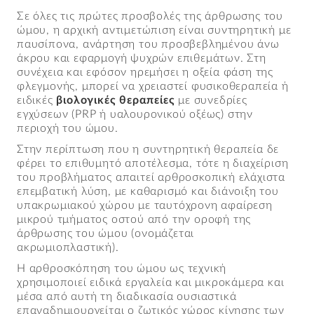
Σε όλες τις πρώτες προσβολές της άρθρωσης του
ώμου, η αρχική αντιμετώπιση είναι συντηρητική με
παυσίπονα, ανάρτηση του προσβεβλημένου άνω
άκρου και εφαρμογή ψυχρών επιθεμάτων. Στη
συνέχεια και εφόσον ηρεμήσει η οξεία φάση της
φλεγμονής, μπορεί να χρειαστεί φυσικοθεραπεία ή
ειδικές
βιολογικές θεραπείες
με συνεδρίες
εγχύσεων (PRP ή υαλουρονικού οξέως) στην
περιοχή του ώμου.
Στην περίπτωση που η συντηρητική θεραπεία δε
φέρει το επιθυμητό αποτέλεσμα, τότε η διαχείριση
του προβλήματος απαιτεί αρθροσκοπική ελάχιστα
επεμβατική λύση, με καθαρισμό και διάνοιξη του
υπακρωμιακού χώρου με ταυτόχρονη αφαίρεση
μικρού τμήματος οστού από την οροφή της
άρθρωσης του ώμου (ονομάζεται
ακρωμιοπλαστική).
Η αρθροσκόπηση του ώμου ως τεχνική
χρησιμοποιεί ειδικά εργαλεία και μικροκάμερα και
μέσα από αυτή τη διαδικασία ουσιαστικά
επαναδημιουργείται ο ζωτικός χώρος κίνησης των