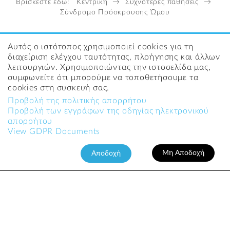
Βρίσκεστε εδώ:
Κεντρική
→
Συχνότερες παθήσεις
→
Σύνδρομο Πρόσκρουσης Ώμου
Αυτός ο ιστότοπος χρησιμοποιεί cookies για τη
διαχείριση ελέγχου ταυτότητας, πλοήγησης και άλλων
ΔΕΙΤΕ ΕΠΙΣΗΣ
λειτουργιών. Χρησιμοποιώντας την ιστοσελίδα μας,
συμφωνείτε ότι μπορούμε να τοποθετήσουμε τα
cookies στη συσκευή σας.
Προβολή της πολιτικής απορρήτου
Προβολή των εγγράφων της οδηγίας ηλεκτρονικού
απορρήτου
View GDPR Documents
Μη Αποδοχή
Αποδοχή
ΣΥΝΔΡΟΜΟ