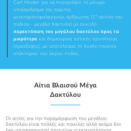
Carl Heuter για να περιγράψει το μόνιμο
υπεξάρθρημα της πρώτης
η
μετατάρσιοφαλαγγικής άρθρωσης (1
ακτίνα του
ποδιού - μεγάλο δάκτυλο) με συνοδό
παρεκτόπιση του μεγάλου δακτύλου προς τα
μικρότερα
και δημιουργία οστικής προπέτειας
(προεξοχής), με αποτέλεσμα τη δυσλειτουργία
ολόκληρου του άκρου ποδός.
Αίτια Βλαισού Μέγα
Δακτύλου
Οι αιτίες για την παραμόρφωση του μεγάλου
δακτύλου είναι πολλές και ποικίλες αλλά ακόμα δεν
έχει αποσαφηνιστεί ποια είναι η επικρατέστερη.