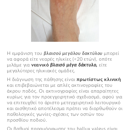
Η εμφάνιση του
βλαισού μεγάλου δακτύλου
μπορεί
να αφορά είτε νεαρές ηλικίες (<20 ετών), οπότε
μιλάμε για
νεανικό
βλαισό μέγα δάκτυλο,
είτε
μεγαλύτερες ηλικιακές ομάδες.
Η διάγνωση της πάθησης είναι
πρωτίστως κλινική
και επιβεβαιώνεται με απλές ακτινογραφίες του
άκρου ποδός. Οι ακτινογραφίες είναι απαραίτητες
κυρίως για τον προεγχειρητικό σχεδιασμό, αφού για
να επιτευχθεί το άριστο μετεγχειρητικό λειτουργικό
και αισθητικό αποτέλεσμα πρέπει να διορθωθούν οι
παθολογικές γωνίες-σχέσεις των οστών του
προσθίου ποδιού.
Οι βαθμοί παραμόρφωσης του hallux valgus είναι