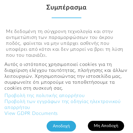
Συμπέρασμα
Με δεδομένη τη σύγχρονη τεχνολογία και στην
αντιμετώπιση των παραμορφώσεων του άκρου
ποδός, φαίνεται να μην υπάρχει ασθενής που
υποφέρει από κότσι και δεν μπορεί να βρει τη λύση
που του ταιριάζει.
Η επίσκεψη στον ορθοπαιδικό είναι η αρχή του
Αυτός ο ιστότοπος χρησιμοποιεί cookies για τη
τέλους για να βρείτε θεραπεία για το
διαχείριση ελέγχου ταυτότητας, πλοήγησης και άλλων
παραμορφωμένο, αντιαισθητικό και δυσλειτουργικό
λειτουργιών. Χρησιμοποιώντας την ιστοσελίδα μας,
πόδι σας.
συμφωνείτε ότι μπορούμε να τοποθετήσουμε τα
cookies στη συσκευή σας.
Δώστε την ευκαιρία στον εαυτό σας να φορέσετε
Προβολή της πολιτικής απορρήτου
πάλι τα αξεσουάρ εκείνα που σας ανεβάζουν!!!
Προβολή των εγγράφων της οδηγίας ηλεκτρονικού
απορρήτου
View GDPR Documents
Tags:
διάγνωση,
θεραπεία,
αιτίες,
κοτσι,
μέγας δάχτυλος
Μη Αποδοχή
Αποδοχή