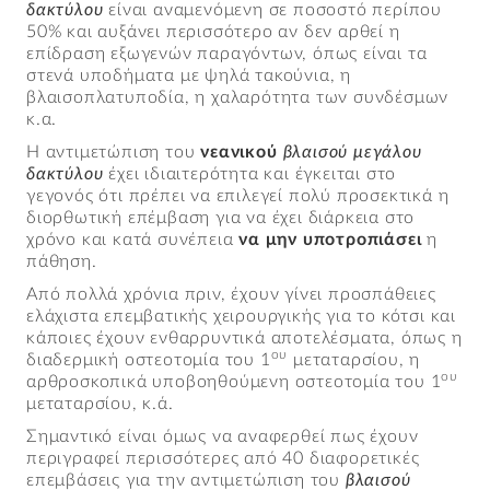
δακτύλου
είναι αναμενόμενη σε ποσοστό περίπου
50% και αυξάνει περισσότερο αν δεν αρθεί η
επίδραση εξωγενών παραγόντων, όπως είναι τα
στενά υποδήματα με ψηλά τακούνια, η
βλαισοπλατυποδία, η χαλαρότητα των συνδέσμων
κ.α.
Η αντιμετώπιση του
νεανικού
βλαισού μεγάλου
δακτύλου
έχει ιδιαιτερότητα και έγκειται στο
γεγονός ότι πρέπει να επιλεγεί πολύ προσεκτικά η
διορθωτική επέμβαση για να έχει διάρκεια στο
χρόνο και κατά συνέπεια
να μην υποτροπιάσει
η
πάθηση.
Από πολλά χρόνια πριν, έχουν γίνει προσπάθειες
ελάχιστα επεμβατικής χειρουργικής για το κότσι και
κάποιες έχουν ενθαρρυντικά αποτελέσματα, όπως η
ου
διαδερμική οστεοτομία του 1
μεταταρσίου, η
ου
αρθροσκοπικά υποβοηθούμενη οστεοτομία του 1
μεταταρσίου, κ.ά.
Σημαντικό είναι όμως να αναφερθεί πως έχουν
περιγραφεί περισσότερες από 40 διαφορετικές
επεμβάσεις για την αντιμετώπιση του
βλαισού